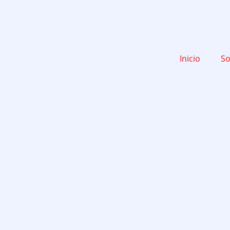
Ir
al
contenido
Inicio
So