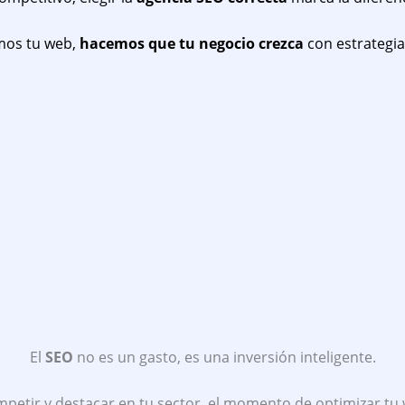
amos tu web,
hacemos que tu negocio crezca
con estrategia
El
SEO
no es un gasto, es una inversión inteligente.
mpetir y destacar en tu sector, el momento de optimizar tu