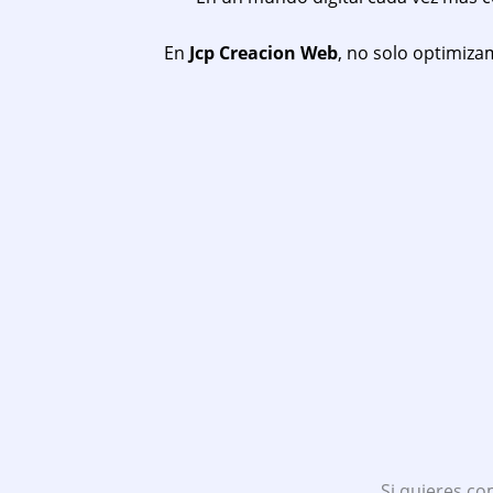
En
Jcp Creacion Web
, no solo optimiz
Si quieres co