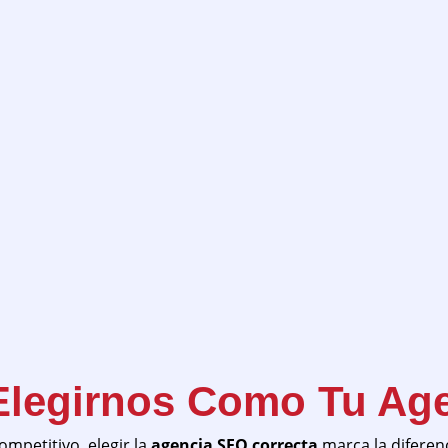
Elegirnos Como Tu Ag
mpetitivo, elegir la
agencia SEO correcta
marca la diferenc