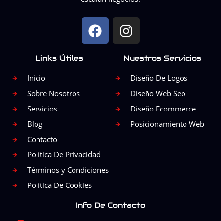
F
I
a
n
c
s
Links Útiles
Nuestros Servicios
e
t
b
a
Inicio
Diseño De Logos
o
g
Sobre Nosotros
Diseño Web Seo
o
r
Servicios
Diseño Ecommerce
k
a
Blog
Posicionamiento Web
m
Contacto
Política De Privacidad
Términos y Condiciones
Política De Cookies
Info De Contacto