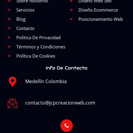
Sobre Nosotros
Diseño Web Seo
o
r
Servicios
Diseño Ecommerce
k
a
Blog
Posicionamiento Web
m
Contacto
Política De Privacidad
Términos y Condiciones
Política De Cookies
Info De Contacto
Medellín Colombia
contacto@jcpcreacionweb.com