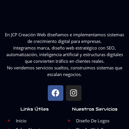
En JCP Creación Web diseñamos e implementamos sistemas
de crecimiento digital para empresas.
Integramos marca, diseño web estratégico con SEO,
automatización, inteligencia artificial y estructuras digitales
que convierten tráfico en clientes reales.
No vendemos servicios sueltos, construimos sistemas que
escalan negocios.
F
I
a
n
c
s
Links Útiles
Nuestros Servicios
e
t
b
a
Inicio
Diseño De Logos
o
g